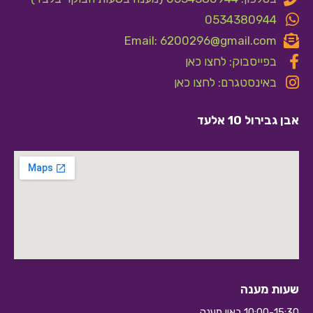
0534380944
Email: 6200296@gmail.com
בפייסבוק: לחצו כאן
באינסטגרם: לחצו כאן
אבן גבירול 10 אלעד
שעות מענה
10:00-15:30 באין מענה