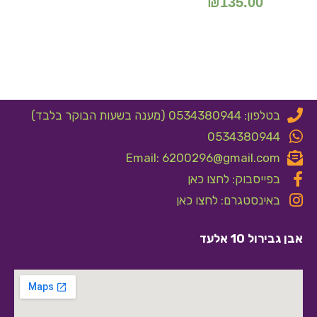
₪
135.00
בטלפון: 0534380944 (מענה בשעות הבוקר בלבד)
0534380944
Email: 6200296@gmail.com
בפייסבוק: לחצו כאן
באינסטגרם: לחצו כאן
אבן גבירול 10 אלעד