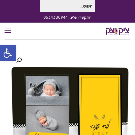
חיפוש
עבור:
התקשרו אלינו: 0534380944
תפרי
פתח סרגל