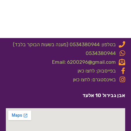
בטלפון: 0534380944 (מענה בשעות הבוקר בלבד)
0534380944
Email: 6200296@gmail.com
בפייסבוק: לחצו כאן
באינסטגרם: לחצו כאן
אבן גבירול 10 אלעד