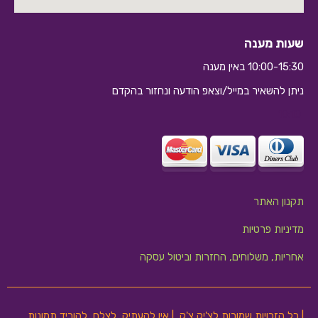
שעות מענה
10:00-15:30 באין מענה
ניתן להשאיר במייל/וצאפ הודעה ונחזור בהקדם
10:10
תקנון האתר
מדיניות פרטיות
אחריות, משלוחים, החזרות וביטול עסקה
| כל הזכויות שמורות לצ'יק צ'ק | אין להעתיק, לצלם, להוריד תמונות