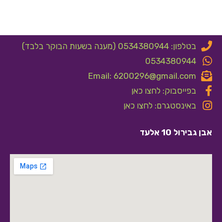
בטלפון: 0534380944 (מענה בשעות הבוקר בלבד)
0534380944
Email: 6200296@gmail.com
בפייסבוק: לחצו כאן
באינסטגרם: לחצו כאן
אבן גבירול 10 אלעד