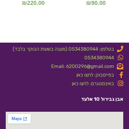
₪
220.00
₪
90.00
בטלפון: 0534380944 (מענה בשעות הבוקר בלבד)
0534380944
Email: 6200296@gmail.com
בפייסבוק: לחצו כאן
באינסטגרם: לחצו כאן
אבן גבירול 10 אלעד