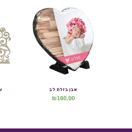
אבן בזלת לב
ע
₪
160.00