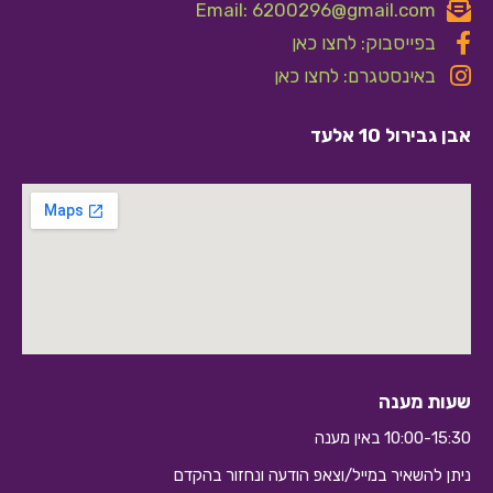
Email: 6200296@gmail.com
בפייסבוק: לחצו כאן
באינסטגרם: לחצו כאן
אבן גבירול 10 אלעד
שעות מענה
10:00-15:30 באין מענה
ניתן להשאיר במייל/וצאפ הודעה ונחזור בהקדם