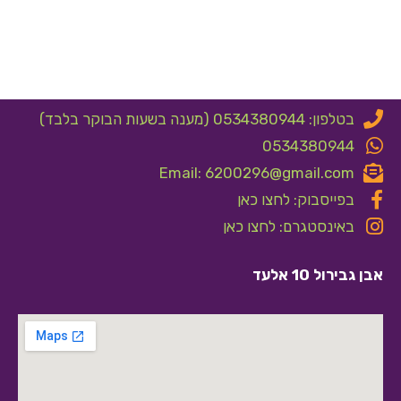
בטלפון: 0534380944 (מענה בשעות הבוקר בלבד)
0534380944
Email: 6200296@gmail.com
בפייסבוק: לחצו כאן
באינסטגרם: לחצו כאן
אבן גבירול 10 אלעד