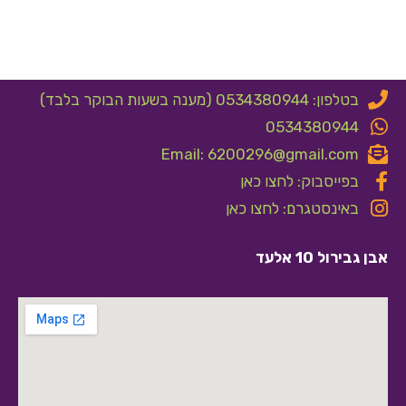
בטלפון: 0534380944 (מענה בשעות הבוקר בלבד)
0534380944
Email: 6200296@gmail.com
בפייסבוק: לחצו כאן
באינסטגרם: לחצו כאן
אבן גבירול 10 אלעד