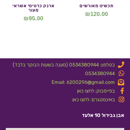
תכשיט מאורשים
ארנק כרטיסי אשראי
מעור
₪
120.00
₪
95.00
בטלפון: 0534380944 (מענה בשעות הבוקר בלבד)
0534380944
Email: 6200296@gmail.com
בפייסבוק: לחצו כאן
באינסטגרם: לחצו כאן
אבן גבירול 10 אלעד