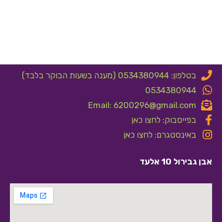
בטלפון: 0534380944 (מענה בשעות הבוקר בלבד)
0534380944
Email: 6200296@gmail.com
בפייסבוק: לחצו כאן
באינסטגרם: לחצו כאן
אבן גבירול 10 אלעד