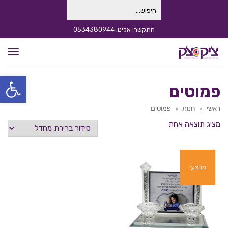
חיפוש
עבור:
התקשרו אלינו: 0534380944
תפרי
פתח סרגל
פמוטים
ראשי
»
חנות
»
פמוטים
מציג תוצאה אחת
מבצע!