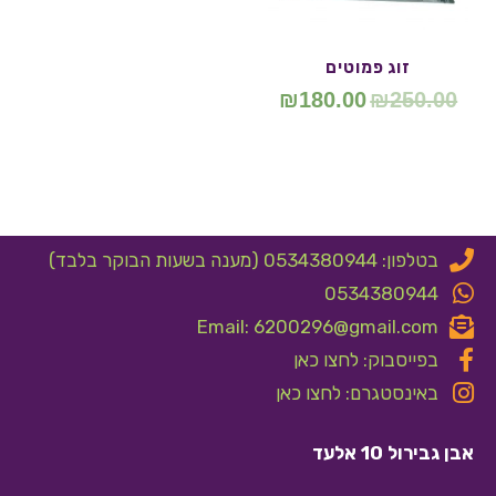
זוג פמוטים
₪
180.00
₪
250.00
בטלפון: 0534380944 (מענה בשעות הבוקר בלבד)
0534380944
Email: 6200296@gmail.com
בפייסבוק: לחצו כאן
באינסטגרם: לחצו כאן
אבן גבירול 10 אלעד