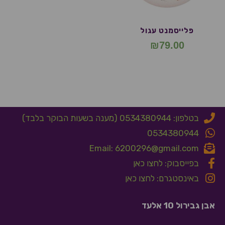
פלייסמנט עגול
₪
79.00
בטלפון: 0534380944 (מענה בשעות הבוקר בלבד)
0534380944
Email: 6200296@gmail.com
בפייסבוק: לחצו כאן
באינסטגרם: לחצו כאן
אבן גבירול 10 אלעד