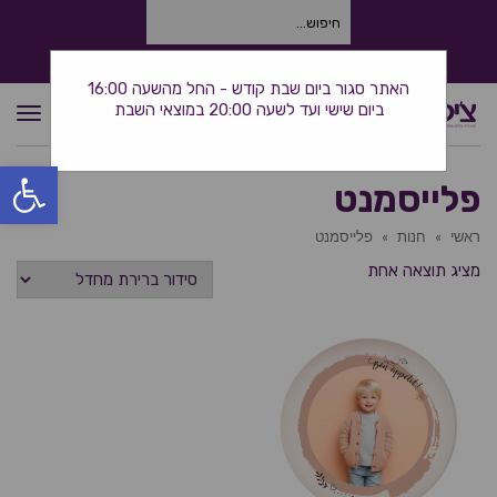
חיפוש
עבור:
התקשרו אלינו: 0534380944
האתר סגור ביום שבת קודש - החל מהשעה 16:00
ביום שישי ועד לשעה 20:00 במוצאי השבת
תפרי
פתח סרגל
פלייסמנט
ראשי
»
חנות
»
פלייסמנט
מציג תוצאה אחת