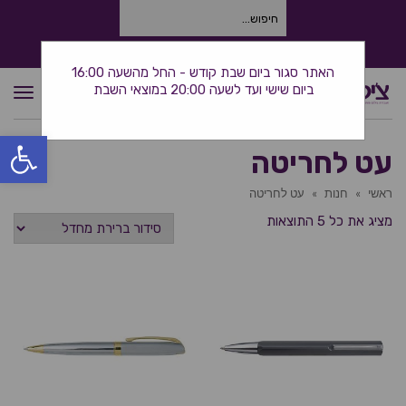
חיפוש
עבור:
התקשרו אלינו: 0534380944
האתר סגור ביום שבת קודש - החל מהשעה 16:00
ביום שישי ועד לשעה 20:00 במוצאי השבת
תפרי
פתח סרגל
עט לחריטה
ראשי
»
חנות
»
עט לחריטה
מציג את כל 5 התוצאות