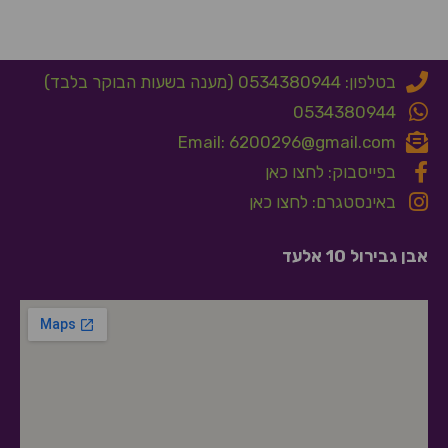
בטלפון: 0534380944 (מענה בשעות הבוקר בלבד)
0534380944
Email: 6200296@gmail.com
בפייסבוק: לחצו כאן
באינסטגרם: לחצו כאן
אבן גבירול 10 אלעד