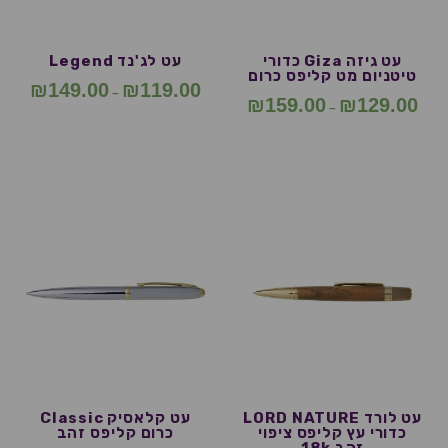
עט גיזה Giza כדורי
עט לג'נד Legend
טיטניום מט קליפס כרום
₪
149.00
₪
119.00
–
₪
159.00
₪
129.00
–
עט לורד LORD NATURE
עט קלאסיק Classic
כדורי עץ קליפס ציפוי
כרום קליפס זהב
זהב 18k