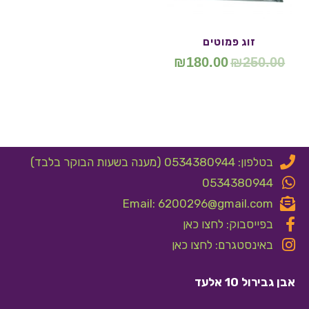
זוג פמוטים
₪
180.00
₪
250.00
בטלפון: 0534380944 (מענה בשעות הבוקר בלבד)
0534380944
Email: 6200296@gmail.com
בפייסבוק: לחצו כאן
באינסטגרם: לחצו כאן
אבן גבירול 10 אלעד