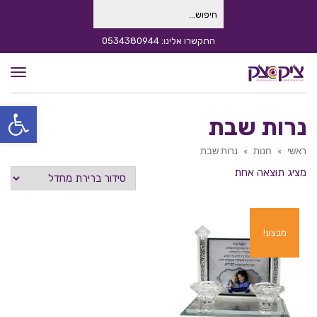
חיפוש
עבור:
התקשרו אלינו: 0534380944
תפרי
פתח סרגל
נרות שבת
ראשי
»
חנות
»
נרות שבת
מציג תוצאה אחת
מבצע!