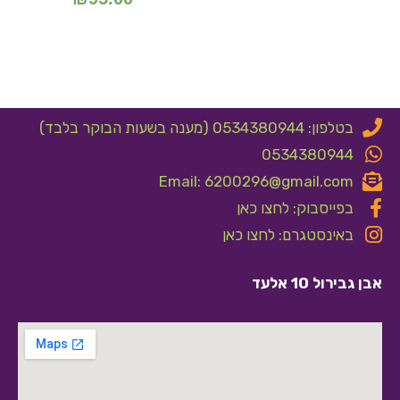
בטלפון: 0534380944 (מענה בשעות הבוקר בלבד)
0534380944
Email: 6200296@gmail.com
בפייסבוק: לחצו כאן
באינסטגרם: לחצו כאן
אבן גבירול 10 אלעד