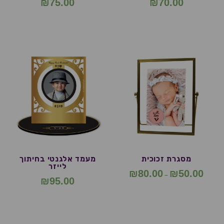
₪
75.00
₪
70.00
מסגרת זכוכית
מעמד אלגנטי בחיתוך
לייזר
₪
80.00
₪
50.00
–
₪
95.00