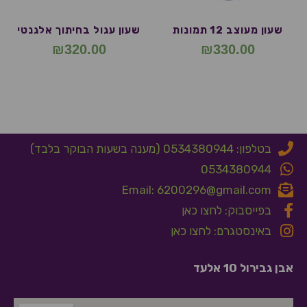
שעון מעוצב 12 תמונות
שעון עגול בחיתוך אלגנטי
₪
320.00
₪
330.00
בטלפון: 0534380944 (מענה בשעות הבוקר בלבד)
0534380944
Email: 6200296@gmail.com
בפייסבוק: לחצו כאן
באינסטגרם: לחצו כאן
אבן גבירול 10 אלעד