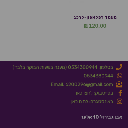
מעמד לפלאפון-לרכב
₪
120.00
בטלפון: 0534380944 (מענה בשעות הבוקר בלבד)
0534380944
Email: 6200296@gmail.com
בפייסבוק: לחצו כאן
באינסטגרם: לחצו כאן
אבן גבירול 10 אלעד