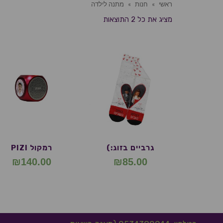
ראשי
»
חנות
»
מתנה לילדה
מציג את כל 2 התוצאות
גרביים בזוג:)
רמקול PIZI
₪
140.00
₪
85.00