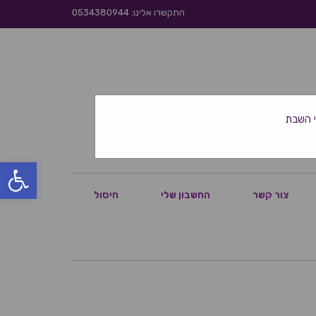
התקשרו אלינו: 0534380944
פתח סרגל
צור קשר
החשבון שלי
חיסול