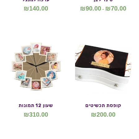
₪
140.00
₪
90.00
₪
70.00
–
קופסת תכשיטים
שעון 12 תמונות
₪
310.00
₪
200.00