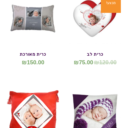
מבצע!
כרית לב
כרית מאורכת
₪
150.00
₪
75.00
₪
120.00