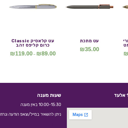
Bu כדורי
עט מתכת
עט קלאסיק Classic
ט
כרום קליפס זהב
₪
35.00
₪
119.00
₪
89.00
–
שעות מענה
10:00-15:30 באין מענה
ניתן להשאיר במייל/וצאפ הודעה ונחז
10:10