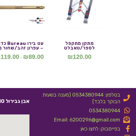
מתקן מתקפל
עט בירו reau
לספר/טאבלט
– עפרון זהב/שחור מ
₪
119.00
₪
89.00
₪
120.00
–
בטלפון: 0534380944 (מענה בשעות
אבן גבירול 10 אלעד
הבוקר בלבד)
0534380944
Email: 6200296@gmail.com
בפייסבוק: לחצו כאן