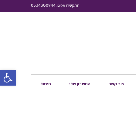
התקשרו אלינו: 0534380944
פתח סרגל
צור קשר
החשבון שלי
חיסול