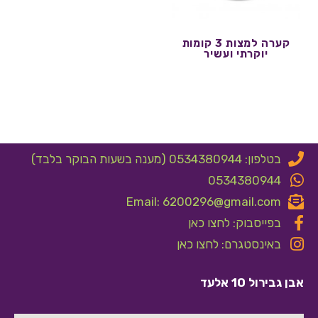
קערה למצות 3 קומות
יוקרתי ועשיר
בטלפון: 0534380944 (מענה בשעות הבוקר בלבד)
0534380944
Email: 6200296@gmail.com
בפייסבוק: לחצו כאן
באינסטגרם: לחצו כאן
אבן גבירול 10 אלעד