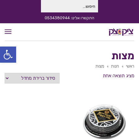
חיפוש
עבור:
התקשרו אלינו: 0534380944
תפרי
פתח סרגל
מצות
ראשי
»
חנות
»
מצות
מציג תוצאה אחת