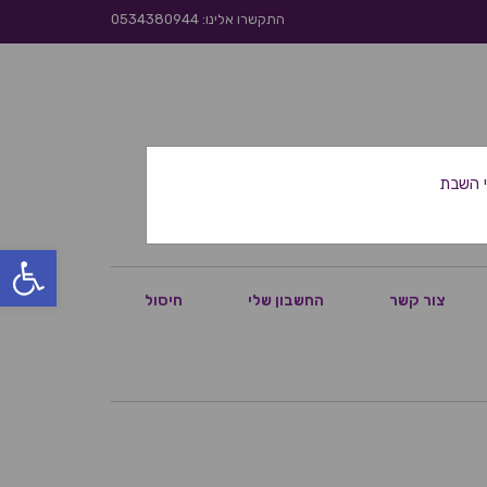
התקשרו אלינו: 0534380944
פתח סרגל
צור קשר
החשבון שלי
חיסול