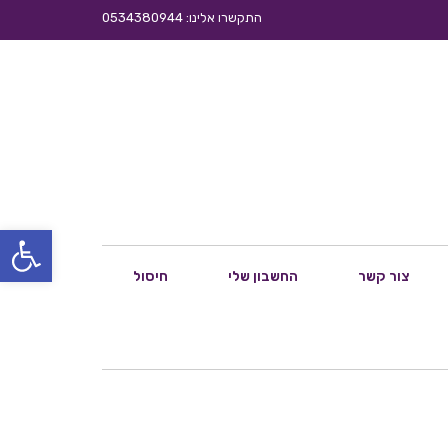
התקשרו אלינו: 0534380944
פתח סרגל
צור קשר
החשבון שלי
חיסול