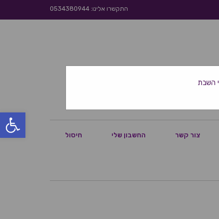
התקשרו אלינו: 0534380944
פתח סרגל
צור קשר
החשבון שלי
חיסול