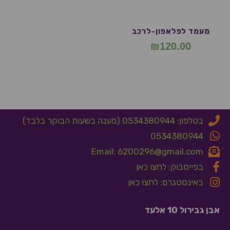
מעמד לפלאפון-לרכב
₪
120.00
בטלפון: 0534380944 (מענה בשעות הבוקר בלבד)
0534380944
Email: 6200296@gmail.com
בפייסבוק: לחצו כאן
באינסטגרם: לחצו כאן
אבן גבירול 10 אלעד