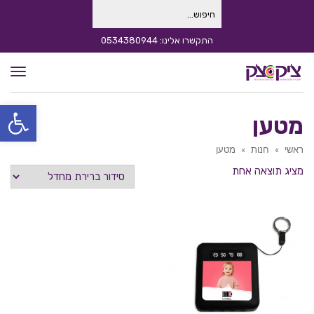
חיפוש
עבור:
התקשרו אלינו: 0534380944
תפרי
פתח סרגל
מטען
ראשי
»
חנות
»
מטען
מציג תוצאה אחת