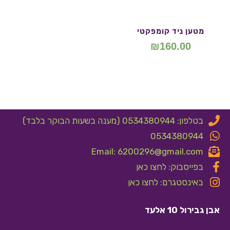
מטען ניד קומפקטי
₪
160.00
בטלפון: 0534380944 (מענה בשעות הבוקר בלבד)
0534380944
Email: 6200296@gmail.com
בפייסבוק: לחצו כאן
באינסטגרם: לחצו כאן
אבן גבירול 10 אלעד