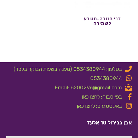
דני חנוכה-מטבע
לשמירה
בטלפון: 0534380944 (מענה בשעות הבוקר בלבד)
0534380944
Email: 6200296@gmail.com
בפייסבוק: לחצו כאן
באינסטגרם: לחצו כאן
אבן גבירול 10 אלעד