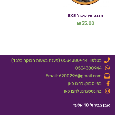
מגנט עץ עיגול 8X8
₪
55.00
בטלפון: 0534380944 (מענה בשעות הבוקר בלבד)
0534380944
Email: 6200296@gmail.com
בפייסבוק: לחצו כאן
באינסטגרם: לחצו כאן
אבן גבירול 10 אלעד