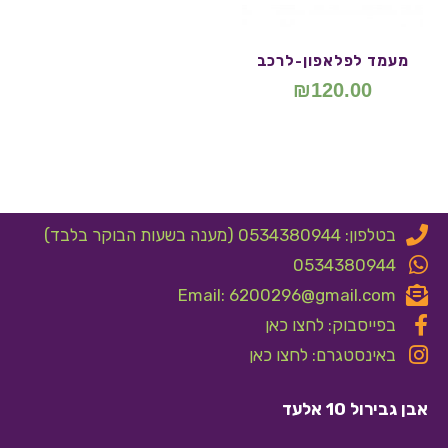
מעמד לפלאפון-לרכב
₪
120.00
בטלפון: 0534380944 (מענה בשעות הבוקר בלבד)
0534380944
Email: 6200296@gmail.com
בפייסבוק: לחצו כאן
באינסטגרם: לחצו כאן
אבן גבירול 10 אלעד