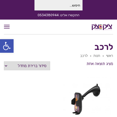
חיפוש
עבור:
התקשרו אלינו: 0534380944
תפרי
פתח סרגל
לרכב
ראשי
»
חנות
»
לרכב
מציג תוצאה אחת