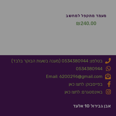
מעמד מתקפל למחשב
₪
240.00
בטלפון: 0534380944 (מענה בשעות הבוקר בלבד)
0534380944
Email: 6200296@gmail.com
בפייסבוק: לחצו כאן
באינסטגרם: לחצו כאן
אבן גבירול 10 אלעד