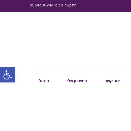
התקשרו אלינו: 0534380944
פתח סרגל
צור קשר
החשבון שלי
חיסול