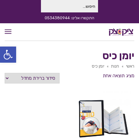
חיפוש
עבור:
התקשרו אלינו: 0534380944
תפרי
פתח סרגל
יומן כיס
ראשי
»
חנות
»
יומן כיס
מציג תוצאה אחת