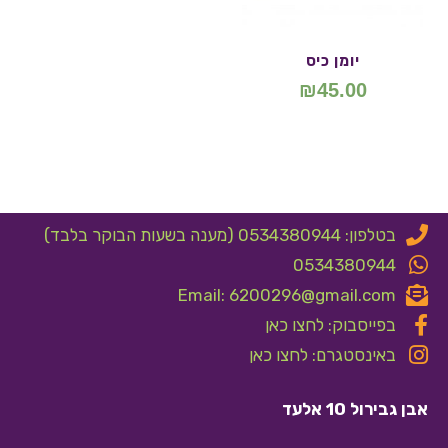
יומן כיס
₪
45.00
בטלפון: 0534380944 (מענה בשעות הבוקר בלבד)
0534380944
Email: 6200296@gmail.com
בפייסבוק: לחצו כאן
באינסטגרם: לחצו כאן
אבן גבירול 10 אלעד