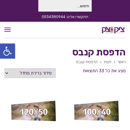
חיפוש
עבור:
התקשרו אלינו: 0534380944
תפרי
פתח סרגל
הדפסת קנבס
ראשי
»
חנות
»
הדפסת קנבס
מציג את כל 33 התוצאות