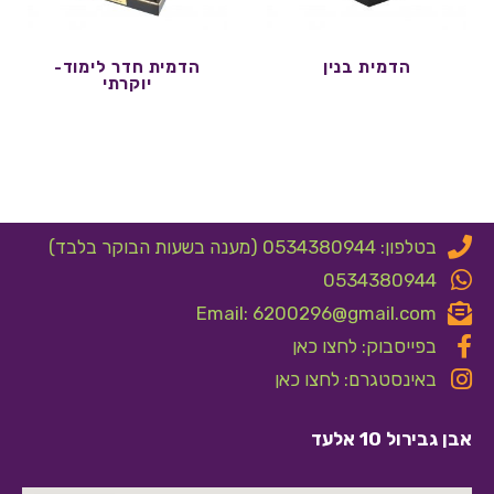
הדמית בנין
הדמית חדר לימוד-
יוקרתי
בטלפון: 0534380944 (מענה בשעות הבוקר בלבד)
0534380944
Email: 6200296@gmail.com
בפייסבוק: לחצו כאן
באינסטגרם: לחצו כאן
אבן גבירול 10 אלעד