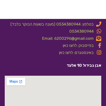
בטלפון: 0534380944 (מענה בשעות הבוקר בלבד)
0534380944
Email: 6200296@gmail.com
בפייסבוק: לחצו כאן
באינסטגרם: לחצו כאן
אבן גבירול 10 אלעד