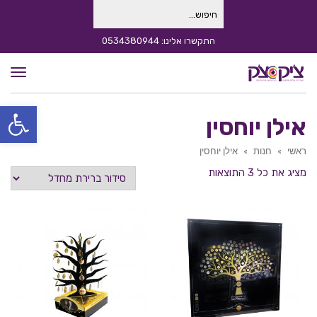
חיפוש
עבור:
התקשרו אלינו: 0534380944
תפרי
פתח סרגל
אילן יוחסין
ראשי
»
חנות
»
אילן יוחסין
מציג את כל 3 התוצאות