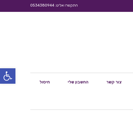
התקשרו אלינו: 0534380944
פתח סרגל
צור קשר
החשבון שלי
חיסול