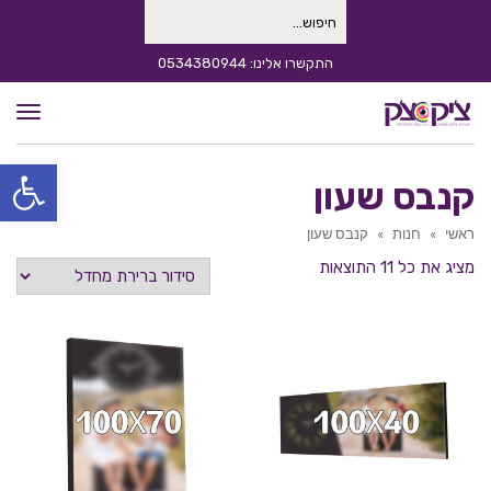
חיפוש
עבור:
התקשרו אלינו: 0534380944
תפרי
פתח סרגל
קנבס שעון
ראשי
»
חנות
»
קנבס שעון
מציג את כל 11 התוצאות