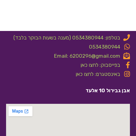
בטלפון: 0534380944 (מענה בשעות הבוקר בלבד)
0534380944
Email: 6200296@gmail.com
בפייסבוק: לחצו כאן
באינסטגרם: לחצו כאן
אבן גבירול 10 אלעד