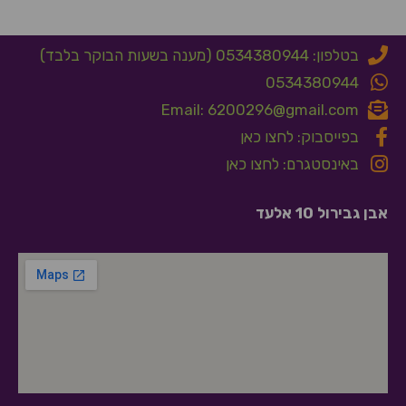
בטלפון: 0534380944 (מענה בשעות הבוקר בלבד)
0534380944
Email: 6200296@gmail.com
בפייסבוק: לחצו כאן
באינסטגרם: לחצו כאן
אבן גבירול 10 אלעד