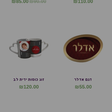
₪
85.00
₪
90.00
₪
110.00
דגם אדלר
זוג כוסות ידית לב
₪
120.00
₪
55.00