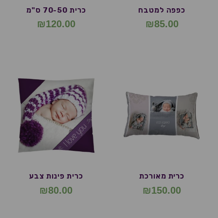
כפפה למטבח
כרית 70-50 ס"מ
₪
120.00
₪
85.00
כרית מאורכת
כרית פינות צבע
₪
80.00
₪
150.00