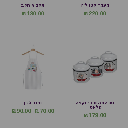
מעמד קטן ליין
מקציף חלב
₪
130.00
₪
220.00
סט לתה סוכר וקפה
סינר לבן
קלאסי
₪
90.00
₪
70.00
–
₪
179.00