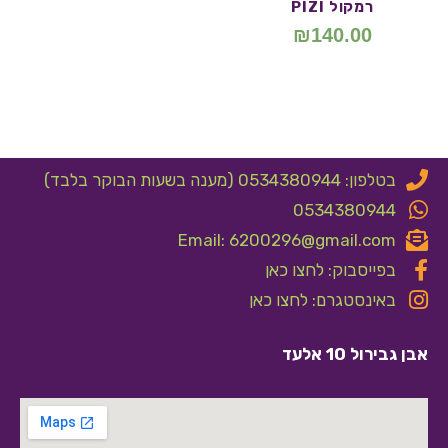
רמקול PIZI
₪
140.00
בטלפון: 0534380944 (מענה בשעות הבוקר בלבד)
0534380944
Email: 6200296@gmail.com
בפייסבוק: לחצו כאן
באינסטגרם: לחצו כאן
אבן גבירול 10 אלעד