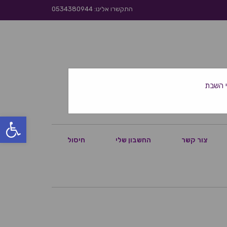
התקשרו אלינו: 0534380944
פתח סרגל
צור קשר
החשבון שלי
חיסול