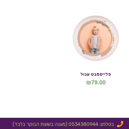
פלייסמנט עגול
₪
79.00
בטלפון: 0534380944 (מענה בשעות הבוקר בלבד)