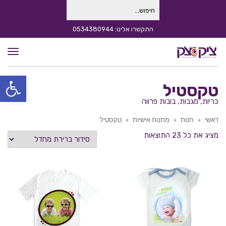
חיפוש
עבור:
התקשרו אלינו: 0534380944
תפרי
פתח סרגל
טקסטיל
כריות, מגבות, בובות פרווה
ראשי
»
חנות
»
מתנות אישיות
»
טקסטיל
מציג את כל 23 התוצאות