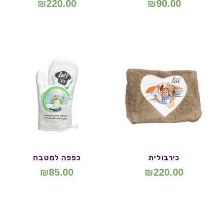
₪
220.00
₪
90.00
כירבולית
כפפה למטבח
₪
85.00
₪
220.00