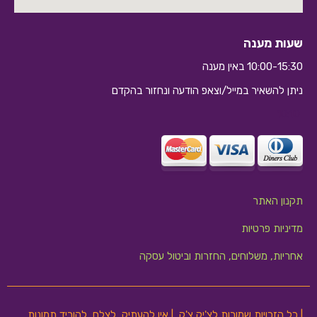
שעות מענה
10:00-15:30 באין מענה
ניתן להשאיר במייל/וצאפ הודעה ונחזור בהקדם
10:10
תקנון האתר
מדיניות פרטיות
אחריות, משלוחים, החזרות וביטול עסקה
| כל הזכויות שמורות לצ'יק צ'ק | אין להעתיק, לצלם, להוריד תמונות