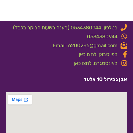
בטלפון: 0534380944 (מענה בשעות הבוקר בלבד)
0534380944
Email: 6200296@gmail.com
בפייסבוק: לחצו כאן
באינסטגרם: לחצו כאן
אבן גבירול 10 אלעד