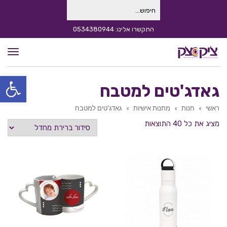
חיפוש
עבור:
התקשרו אלינו: 0534380944
תפרי
פתח סרגל
גאדג'טים למטבח
ראשי
»
חנות
»
מתנות אישיות
»
גאדג'טים למטבח
מציג את כל 40 התוצאות