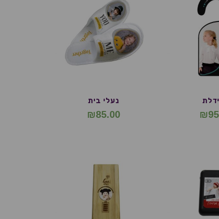
דלת
נעלי בית
₪
85.00
₪
95