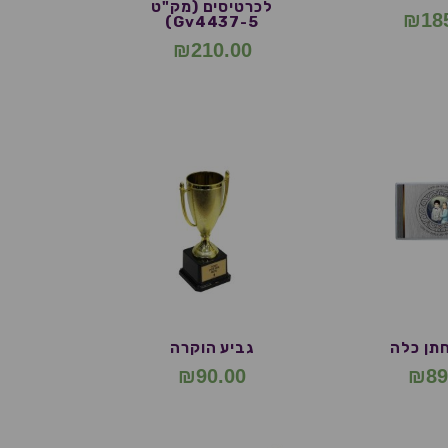
לכרטיסים (מק"ט
₪
18
Gv4437-5)
₪
210.00
חתן כלה
גביע הוקרה
₪
90.00
₪
89