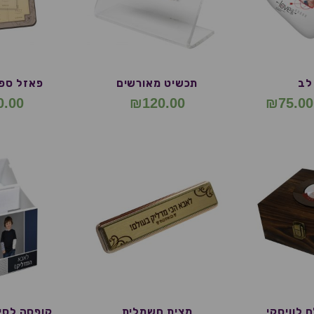
לב
תכשיט מאורשים
פאזל ספי
0.00
₪
120.00
₪
75.00
 לוויסקי
מצית חשמלית
קופסה לסי