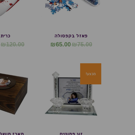
פאזל בקפסולה
כרית 
₪
120.00
₪
65.00
₪
75.00
מבצע!
זוג פמוטים
מארז מושלם