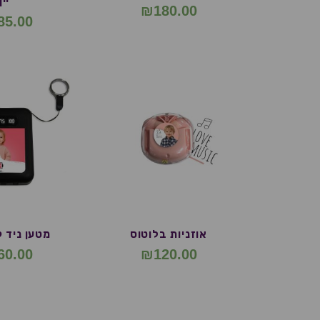
יין
₪
180.00
85.00
אוזניות בלוטוס
מטען ניד 
60.00
₪
120.00