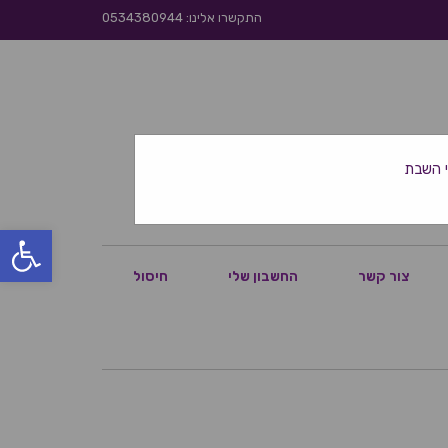
התקשרו אלינו: 0534380944
פתח סרגל
צור קשר
החשבון שלי
חיסול