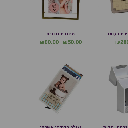
רת הגומר
מסגרת זכוכית
₪
80.00
₪
50.00
₪
28
–
גריות+מצית
שולף כרטיסי אשראי