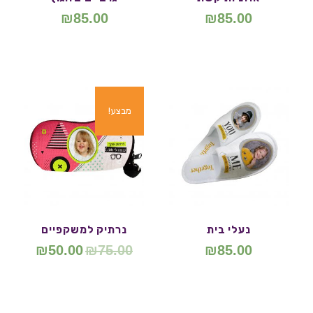
₪
85.00
₪
85.00
מבצע!
נעלי בית
נרתיק למשקפיים
₪
50.00
₪
75.00
₪
85.00