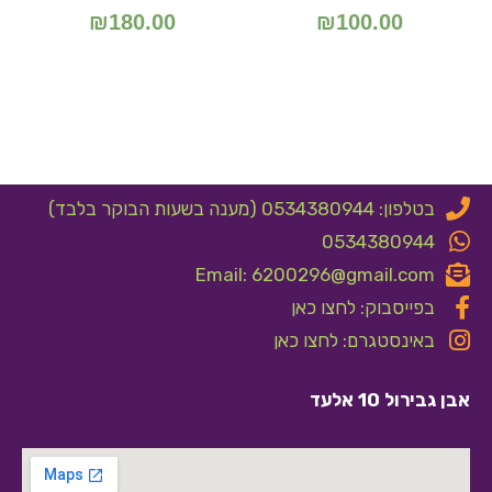
₪
180.00
₪
100.00
בטלפון: 0534380944 (מענה בשעות הבוקר בלבד)
0534380944
Email: 6200296@gmail.com
בפייסבוק: לחצו כאן
באינסטגרם: לחצו כאן
אבן גבירול 10 אלעד