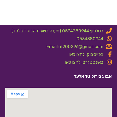
בטלפון: 0534380944 (מענה בשעות הבוקר בלבד)
0534380944
Email: 6200296@gmail.com
בפייסבוק: לחצו כאן
באינסטגרם: לחצו כאן
אבן גבירול 10 אלעד