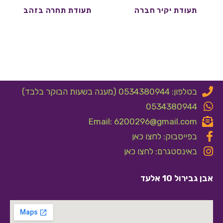
תעודת יקיר חברה
תעודת תחרה בזהב
בטלפון: 0534380944 (מענה בשעות הבוקר בלבד)
0534380944
Email: 6200296@gmail.com
בפייסבוק: לחצו כאן
באינסטגרם: לחצו כאן
אבן גבירול 10 אלעד